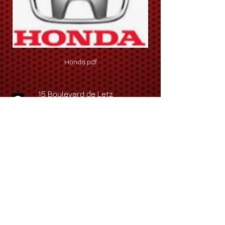
Honda.pdf
15 Boulevard de Letz
13015 MARSEILLE
Tel
:
+33 (0)4 91 72 58 19
:
Fax
+33 (0)9 89 16 64 68
cabrio2000.roland@gmail.com
cabrio2000.corinne@gmail.com
cabrio2000.cecile@gmail.com