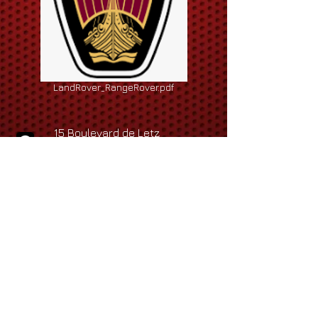
LandRover_RangeRover.pdf
15 Boulevard de Letz
13015 MARSEILLE
Tel
:
+33 (0)4 91 72 58 19
:
Fax
+33 (0)9 89 16 64 68
cabrio2000.roland@gmail.com
cabrio2000.corinne@gmail.com
cabrio2000.cecile@gmail.com