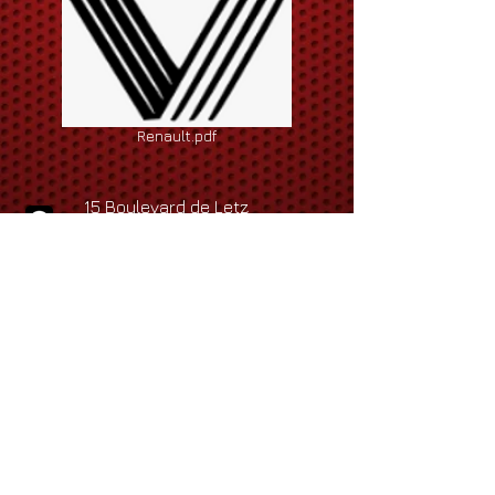
Renault.pdf
15 Boulevard de Letz
13015 MARSEILLE
Tel
:
+33 (0)4 91 72 58 19
:
Fax
+33 (0)9 89 16 64 68
cabrio2000.roland@gmail.com
cabrio2000.corinne@gmail.com
cabrio2000.cecile@gmail.com