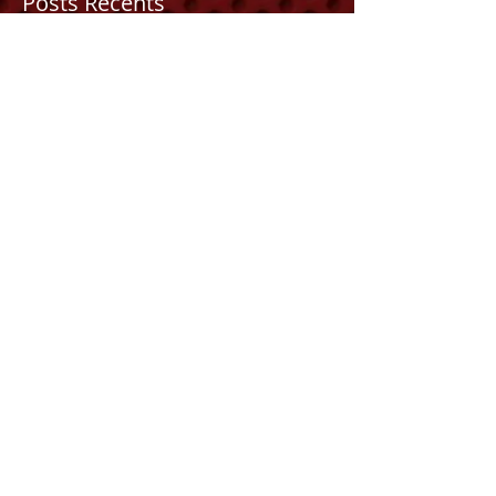
Posts Récents
Revenez bientôt
Dès que de nouveaux posts
seront publiés, vous les verrez
ici.
15 Boulevard de Letz
13015 MARSEILLE
Tel
:
+33 (0)4 91 72 58 19
:
Fax
+33 (0)9 89 16 64 68
cabrio2000.roland@gmail.com