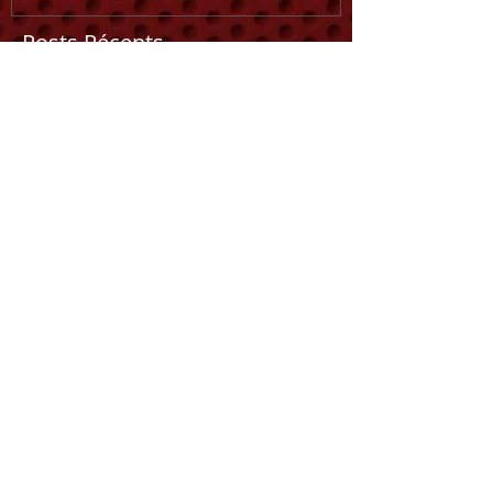
Posts Récents
Revenez bientôt
Dès que de nouveaux posts
seront publiés, vous les verrez
ici.
15 Boulevard de Letz
13015 MARSEILLE
Tel
:
+33 (0)4 91 72 58 19
:
Fax
+33 (0)9 89 16 64 68