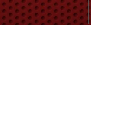
Posts Récents
Revenez bientôt
Dès que de nouveaux posts
seront publiés, vous les verrez
ici.
15 Boulevard de Letz
13015 MARSEILLE